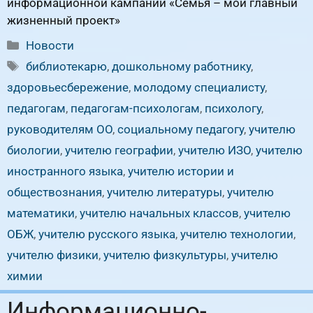
информационной кампании «Семья – мой главный
жизненный проект»
Рубрики
Новости
Метки
библиотекарю
,
дошкольному работнику
,
здоровьесбережение
,
молодому специалисту
,
педагогам
,
педагогам-психологам
,
психологу
,
руководителям ОО
,
социальному педагогу
,
учителю
биологии
,
учителю географии
,
учителю ИЗО
,
учителю
иностранного языка
,
учителю истории и
обществознания
,
учителю литературы
,
учителю
математики
,
учителю начальных классов
,
учителю
ОБЖ
,
учителю русского языка
,
учителю технологии
,
учителю физики
,
учителю физкультуры
,
учителю
химии
Информационно-