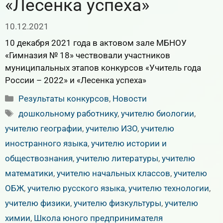
«Лесенка успеха»
10.12.2021
10 декабря 2021 года в актовом зале МБНОУ
«Гимназия № 18» чествовали участников
муниципальных этапов конкурсов «Учитель года
России – 2022» и «Лесенка успеха»
Рубрики
Результаты конкурсов
,
Новости
Метки
дошкольному работнику
,
учителю биологии
,
учителю географии
,
учителю ИЗО
,
учителю
иностранного языка
,
учителю истории и
обществознания
,
учителю литературы
,
учителю
математики
,
учителю начальных классов
,
учителю
ОБЖ
,
учителю русского языка
,
учителю технологии
,
учителю физики
,
учителю физкультуры
,
учителю
химии
,
Школа юного предпринимателя