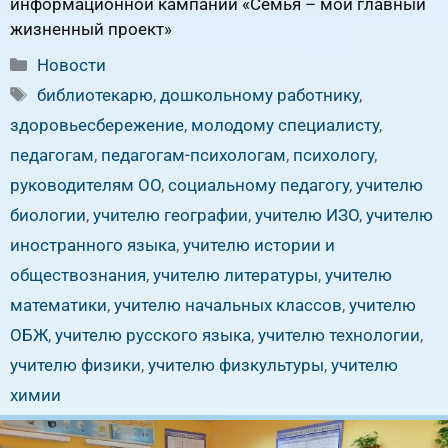
информационной кампании «Семья – мой главный
жизненный проект»
Рубрики
Новости
Метки
библиотекарю
,
дошкольному работнику
,
здоровьесбережение
,
молодому специалисту
,
педагогам
,
педагогам-психологам
,
психологу
,
руководителям ОО
,
социальному педагогу
,
учителю
биологии
,
учителю географии
,
учителю ИЗО
,
учителю
иностранного языка
,
учителю истории и
обществознания
,
учителю литературы
,
учителю
математики
,
учителю начальных классов
,
учителю
ОБЖ
,
учителю русского языка
,
учителю технологии
,
учителю физики
,
учителю физкультуры
,
учителю
химии