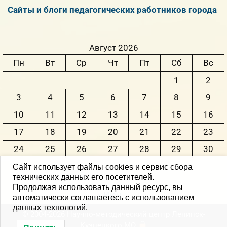
Сайты и блоги педагогических работников города
Август 2026
Пн
Вт
Ср
Чт
Пт
Сб
Вс
1
2
3
4
5
6
7
8
9
10
11
12
13
14
15
16
17
18
19
20
21
22
23
24
25
26
27
28
29
30
31
Сайт использует файлы cookies и сервис сбора
технических данных его посетителей.
Продолжая использовать данный ресурс, вы
« Июн
автоматически соглашаетесь с использованием
данных технологий.
© 2004-2026 Научно-методический центр Ленинск-
Кузнецкого MО