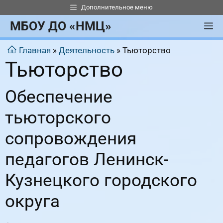
Перейти
Дополнительное меню
к
МБОУ ДО «НМЦ»
М
содержимому
Главная
»
Деятельность
»
Тьюторство
Тьюторство
Обеспечение
тьюторского
сопровождения
педагогов Ленинск-
Кузнецкого городского
округа