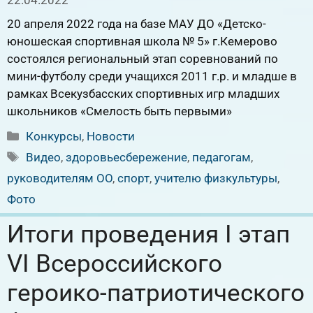
22.04.2022
20 апреля 2022 года на базе МАУ ДО «Детско-
юношеская спортивная школа № 5» г.Кемерово
состоялся региональный этап соревнований по
мини-футболу среди учащихся 2011 г.р. и младше в
рамках Всекузбасских спортивных игр младших
школьников «Смелость быть первыми»
Рубрики
Конкурсы
,
Новости
Метки
Видео
,
здоровьесбережение
,
педагогам
,
руководителям ОО
,
спорт
,
учителю физкультуры
,
Фото
Итоги проведения I этап
VI Всероссийского
героико-патриотического