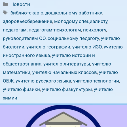
Рубрики
Новости
Метки
библиотекарю
,
дошкольному работнику
,
здоровьесбережение
,
молодому специалисту
,
педагогам
,
педагогам-психологам
,
психологу
,
руководителям ОО
,
социальному педагогу
,
учителю
биологии
,
учителю географии
,
учителю ИЗО
,
учителю
иностранного языка
,
учителю истории и
обществознания
,
учителю литературы
,
учителю
математики
,
учителю начальных классов
,
учителю
ОБЖ
,
учителю русского языка
,
учителю технологии
,
учителю физики
,
учителю физкультуры
,
учителю
химии