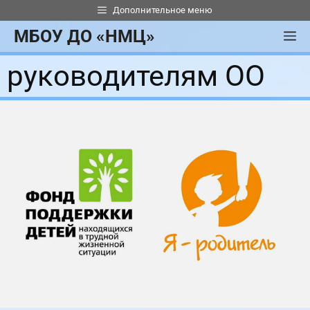
Перейти
Дополнительное меню
к
МБОУ ДО «НМЦ»
М
содержимому
руководителям ОО