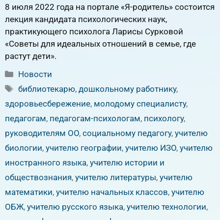
8 июля 2022 года на портале «Я-родитель» состоится
лекция кандидата психологических наук,
практикующего психолога Ларисы Сурковой
«Советы для идеальных отношений в семье, где
растут дети».
Рубрики
Новости
Метки
библиотекарю
,
дошкольному работнику
,
здоровьесбережение
,
молодому специалисту
,
педагогам
,
педагогам-психологам
,
психологу
,
руководителям ОО
,
социальному педагогу
,
учителю
биологии
,
учителю географии
,
учителю ИЗО
,
учителю
иностранного языка
,
учителю истории и
обществознания
,
учителю литературы
,
учителю
математики
,
учителю начальных классов
,
учителю
ОБЖ
,
учителю русского языка
,
учителю технологии
,