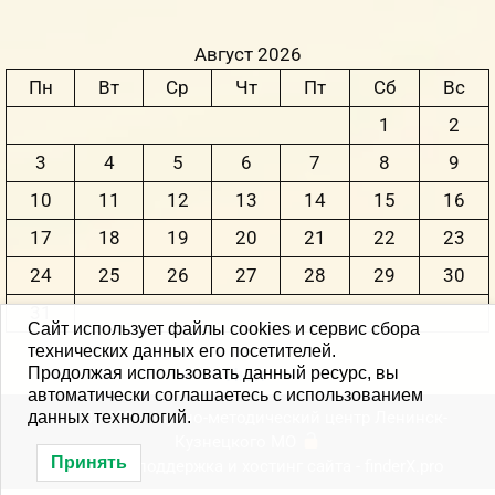
Август 2026
Пн
Вт
Ср
Чт
Пт
Сб
Вс
1
2
3
4
5
6
7
8
9
10
11
12
13
14
15
16
17
18
19
20
21
22
23
24
25
26
27
28
29
30
31
Сайт использует файлы cookies и сервис сбора
технических данных его посетителей.
« Июн
Продолжая использовать данный ресурс, вы
автоматически соглашаетесь с использованием
© 2004-2026 Научно-методический центр Ленинск-
данных технологий.
Кузнецкого MО
Принять
Создание, поддержка и хостинг сайта -
finderX.pro