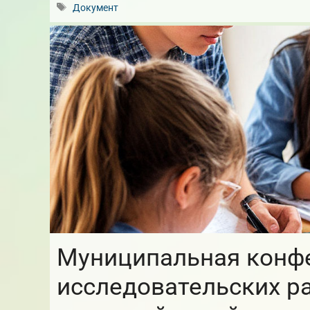
Метки
Документ
Муниципальная конф
исследовательских р