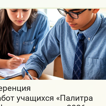
еренция
абот учащихся «Палитра