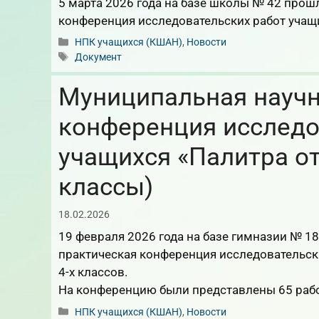
5 марта 2026 года на базе школы № 42 прош
конференция исследовательских работ учащи
Рубрики
НПК учащихся (КШАН)
,
Новости
Метки
Документ
Муниципальная научн
конференция исследо
учащихся «Палитра от
классы)
18.02.2026
19 февраля 2026 года на базе гимназии № 1
практическая конференция исследовательски
4-х классов.
На конференцию были представлены 65 рабо
Рубрики
НПК учащихся (КШАН)
,
Новости