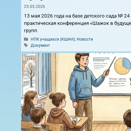
25.03.2026
13 мая 2026 года на базе детского сада № 2
практическая конференция «Шажок в будуще
групп
Рубрики
НПК учащихся (КШАН)
,
Новости
Метки
Документ