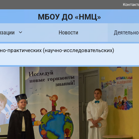
Контакт
МБОУ ДО «НМЦ»
изации
Новости
Деятельно
но-практических (научно-исследовательских)