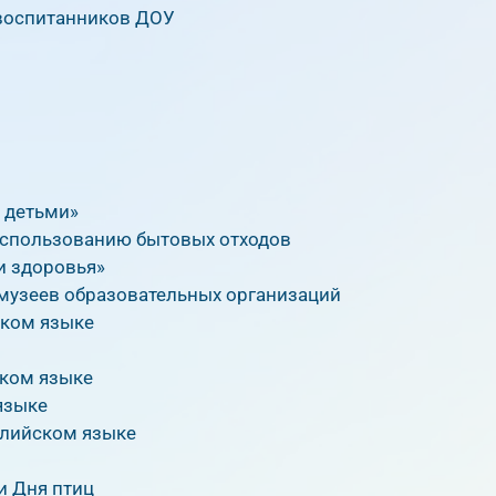
 воспитанников ДОУ
с детьми»
использованию бытовых отходов
и здоровья»
музеев образовательных организаций
ском языке
ском языке
языке
глийском языке
и Дня птиц