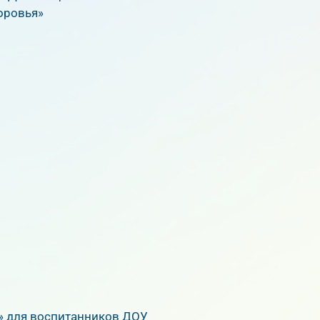
оровья»
» для воспитанников ДОУ