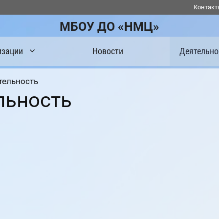
Контакт
МБОУ ДО «НМЦ»
изации
Новости
Деятельно
тельность
льность