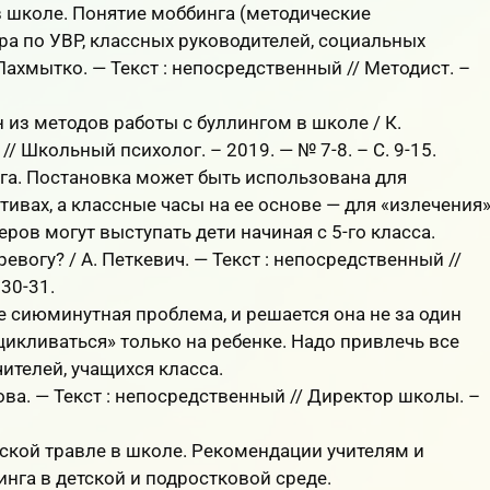
в школе. Понятие моббинга (методические
а по УВР, классных руководителей, социальных
 Лахмытко. — Текст : непосредственный // Методист. –
 из методов работы с буллингом в школе / К.
/ Школьный психолог. – 2019. — № 7-8. – С. 9-15.
га. Постановка может быть использована для
ивах, а классные часы на ее основе — для «излечения
еров могут выступать дети начиная с 5-го класса.
ревогу? / А. Петкевич. — Текст : непосредственный //
30-31.
е сиюминутная проблема, и решается она не за один
ацикливаться» только на ребенке. Надо привлечь все
ителей, учащихся класса.
ова. — Текст : непосредственный // Директор школы. –
ской травле в школе. Рекомендации учителям и
нга в детской и подростковой среде.