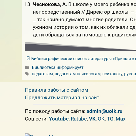
Чеснокова, А.
В школе у моего ребёнка вс
непосредственный // Директор школы. – 20
… так наивно думают многие родители. Он
ужином истории о том, как их обижали од
дети обращаться за помощью к родителям
Библиографический список литературы «Пришли в 
Рубрики
Библиотека информирует
Метки
педагогам
,
педагогам-психологам
,
психологу
,
руков
Правила работы с сайтом
Предложить материал на сайт
По поводу работы сайта:
admin@uolk.ru
Cоц.сети:
Youtube
,
Rutube
,
VK
,
OK
,
TG
,
Max