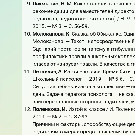
Лахмытко, Н
. М. Как остановить травлю 
рекомендации для заместителей директор
педагогов, педагогов-психологов) / Н. М.
2015. — № 3. – С. 56-59.
Молоканова, К
.
Сказка об Обижалке. Один
Молоканова. — Текст : непосредственный /
Сценарий постановки на тему антибуллин
профилактики травли в школьных коллект
класса от «вируса» травли. В качестве акт
Петкевич
,
А
. Изгой в классе. Время бить т
Школьный психолог. – 2019. — № 5-6. – С. 
Ситуация ребенка-изгоя в коллективе — н
день. Задача педагога-психолога — не «з
заинтересованные стороны: родителей, уч
Поленкова, И.
Изгой в классе / И. Поленк
2019. — № 2. – С. 87-92.
Причины и факторы, способствующие дет
родителям о мерах предотвращения булли