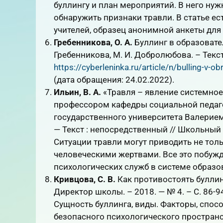
буллингу и план мероприятий. В него нуж
обнаружить признаки травли. В статье ес
учителей, образец анонимной анкеты для 
Гребенникова, О. А.
Буллинг в образовател
Гребенникова, М. И. Добролюбова. – Текст 
https://cyberleninka.ru/article/n/bulling-v-
(дата обращения: 24.02.2022).
Ильин, В. А.
«Травля – явление системное»
профессором кафедры социальной педаго
государственного университета Валерие
— Текст : непосредственный // Школьный пс
Ситуации травли могут приводить не толь
человеческими жертвами. Все это побуж
психологических служб в системе образо
Кривцова, С. В.
Как противостоять буллинг
Директор школы. – 2018. — № 4. – С. 86-9
Сущность буллинга, виды. Факторы, спос
безопасного психологического простран