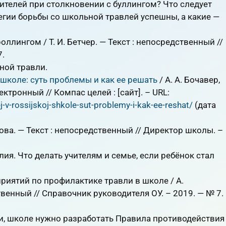
ителей при столкновении с буллингом? Что следует
егии борьбы со школьной травлей успешны, а какие —
ллингом / Т. И. Бетчер. — Текст : непосредственный //
7.
ной травли.
 школе: суть проблемы и как ее решать
/ А. А. Бочавер,
лектронный // Компас целей : [сайт]. – URL:
j-v-rossijskoj-shkole-sut-problemy-i-kak-ee-reshat/
(дата
това. — Текст : непосредственный // Директор школы. –
я. Что делать учителям и семье, если ребёнок стал
риятий по профилактике травли в школе / А.
твенный // Справочник руководителя ОУ. – 2019. — № 7.
и, школе нужно разработать Правила противодействия