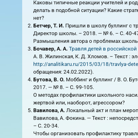
Каковы типичные реакции учителей и род
делать в подобной ситуации? Какие страт
нет?
Бетчер, Т. И.
Пришли в школу буллинг с тро
Директор школы. – 2018. — № 6. – С. 40-4
Размышления автора о проблемах школь
Бочавер, А. А.
Травля детей в российской
А. В. Жилинская, К. Д. Хломов. – Текст : э
http://analitikaru.ru/2015/03/18/travlya-dete
обращения: 24.02.2022).
Бутова, В. О.
Моббинг и буллинг / В. О. Бу
2017. — № 8. – С. 99-105.
О методах профилактики школьного насили
жертвой или, наоборот, агрессором?
Вавилова, А.
Локальный акт и план мероп
Вавилова, А. Фокина. — Текст : непосредс
– С. 20-34.
Чтобы организовать профилактику травл