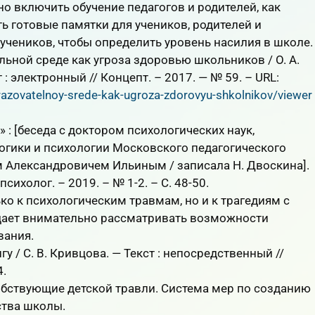
но включить обучение педагогов и родителей, как
ть готовые памятки для учеников, родителей и
учеников, чтобы определить уровень насилия в школе.
ьной среде как угроза здоровью школьников / О. А.
: электронный // Концепт. – 2017. — № 59. – URL:
obrazovatelnoy-srede-kak-ugroza-zdorovyu-shkolnikov/viewer
 : [беседа с доктором психологических наук,
гики и психологии Московского педагогического
м Александровичем Ильиным / записала Н. Двоскина].
ихолог. – 2019. – № 1-2. – С. 48-50.
ко к психологическим травмам, но и к трагедиям с
дает внимательно рассматривать возможности
вания.
у / С. В. Кривцова. — Текст : непосредственный //
4.
обствующие детской травли. Система мер по созданию
ства школы.