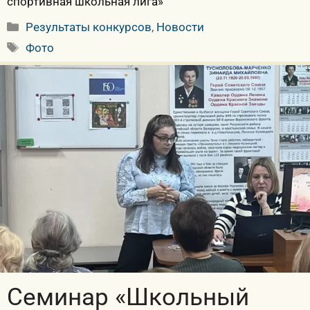
спортивная школьная лига»
Рубрики
Результаты конкурсов
,
Новости
Метки
Фото
Семинар «Школьный