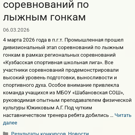
соревнований по
лыжным гонкам
06.03.2026
4 марта 2026 года в п.г.т. Промышленная прошел
дивизиональный этап соревнований по лыжным
гонкам в рамках региональных соревнований
«Кузбасская спортивная школьная лига». Все
участники соревнований продемонстрировали
высокий уровень подготовки, выносливости и
спортивного духа. Особое внимание привлекла
команда учащихся из МБОУ «Шабановская СОШ»,
руководимая опытным преподавателем физической
культуры Южиковым А.Г. Под чутким
наставничеством тренера ребята добились …
Читать
далее
Рубрики
Результаты конкурсов
,
Новости