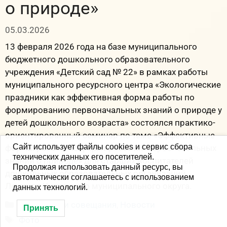
о природе»
05.03.2026
13 февраля 2026 года на базе муниципального
бюджетного дошкольного образовательного
учреждения «Детский сад № 22» в рамках работы
муниципального ресурсного центра «Экологические
праздники как эффективная форма работы по
формированию первоначальных знаний о природе у
детей дошкольного возраста» состоялся практико-
ориентированный семинар по теме «Эффективные
Сайт использует файлы cookies и сервис сбора
формы работы по формированию первоначальных
технических данных его посетителей.
знаний о природе» для старших воспитателей
Продолжая использовать данный ресурс, вы
дошкольных образовательных организаций
автоматически соглашаетесь с использованием
Ленинск-Кузнецкого муниципального округа.
данных технологий.
Рубрики
Семинары и совещания
,
Новости
Принять
Метки
Фото