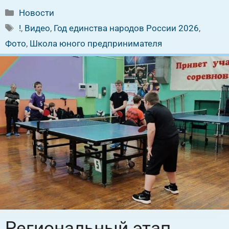
Рубрики
Новости
Метки
!
,
Видео
,
Год единства народов России 2026
,
Фото
,
Школа юного предпринимателя
Региональный этап