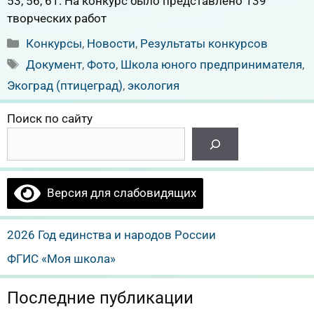
53, 56, 61. На конкурс было представлено 139
творческих работ
Рубрики
Конкурсы
,
Новости
,
Результаты конкурсов
Метки
Документ
,
Фото
,
Школа юного предпринимателя
,
Экоград (птицеград)
,
экология
Поиск по сайту
Версия для слабовидящих
2026 Год единства и народов России
ФГИС «Моя школа»
Последние публикации