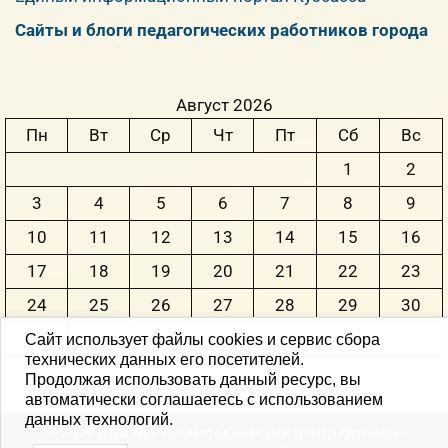
Сайты и блоги педагогических работников города
Август 2026
Пн
Вт
Ср
Чт
Пт
Сб
Вс
1
2
3
4
5
6
7
8
9
10
11
12
13
14
15
16
17
18
19
20
21
22
23
24
25
26
27
28
29
30
31
Сайт использует файлы cookies и сервис сбора
технических данных его посетителей.
Продолжая использовать данный ресурс, вы
« Июн
автоматически соглашаетесь с использованием
данных технологий.
© 2004-2026 Научно-методический центр Ленинск-