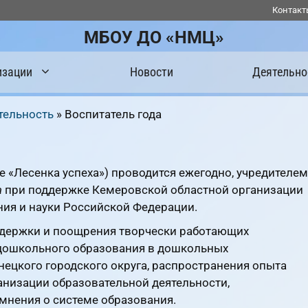
Контакт
МБОУ ДО «НМЦ»
изации
Новости
Деятельно
тельность
»
Воспитатель года
е «Лесенка успеха») проводится ежегодно, учредителем
а
при поддержке Кемеровской областной организации
ия и науки Российской Федерации.
ддержки и поощрения творчески работающих
 дошкольного образования в дошкольных
ецкого городского округа, распространения опыта
анизации образовательной деятельности,
нения о системе образования.