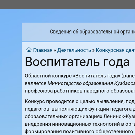
Перейти
к
содержимому
Сведения об образовательной орган
Главная
»
Деятельность
»
Конкурсная дея
Воспитатель года
Областной конкурс «Воспитатель года» (ране
является
Министерство образования Кузбасс
профсоюза работников народного образован
Конкурс проводится с целью выявления, по
педагогов, выполняющих функции педагога
образовательных организациях Ленинск-Кузн
внедрения инновационных технологий в орг
формирования позитивного общественного м