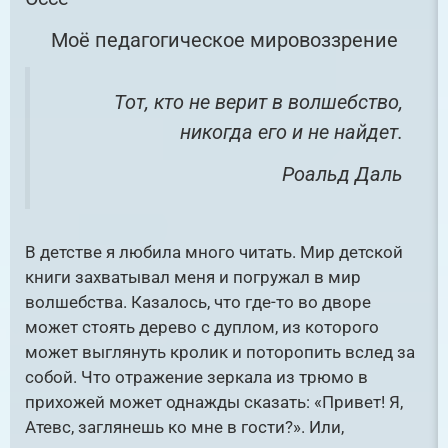
«Вместе мы можем все!» — в этом я
Теперь поем, танцуем ВМЕСТЕ,
убеждаю детей и снова убеждаюсь
И в этом вижу смысл я.
Моё педагогическое мировоззрение
сама.
«Это невозможно!» — сказала
Тот, кто не верит в волшебство,
Визитная карточка «Я —
Причина.
никогда его и не найдет.
«Это безрассудство» — заметил Опыт.
педагог»
Роальд Даль
«Это бесполезно!» — отрезала
Гордость.
{"@context":"https:\/\/schema.org","@type":"VideoO
«Попробуй…» — шепнула Мечта.
В детстве я любила много читать. Мир детской
bject","name":"Воспитатель года
книги захватывал меня и погружал в мир
2023","description":"Муниципальный этап
волшебства. Казалось, что где-то во дворе
всероссийского конкурса «Воспитатель года» в
Визитная карточка «Я —
может стоять дерево с дуплом, из которого
г. Ленинск-Кузнецкий. Период проведения 26-
может выглянуть кролик и поторопить вслед за
27.10.2022. Участники: Рахимова Е.Г., Шибеко
педагог»
собой. Что отражение зеркала из трюмо в
С.Г., Трошкина Е.В.","uploadDate":"2022-10-
прихожей может однажды сказать: «Привет! Я,
18T17:03:36+07:00","thumbnailUrl":"https:\/\/cdn.n
Атевс, заглянешь ко мне в гости?». Или,
mclk.ru\/wp-
{"@context":"https:\/\/schema.org","@type":"VideoO