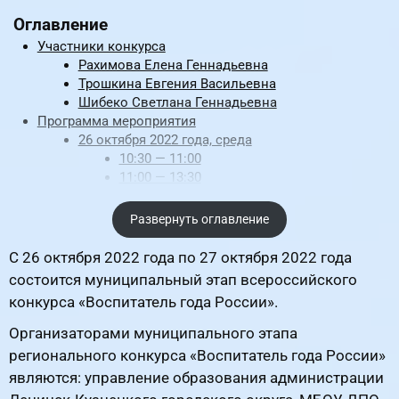
Оглавление Участники конкурса Рахимова Елена Геннадь
Оглавление
Участники конкурса
Рахимова Елена Геннадьевна
Трошкина Евгения Васильевна
Шибеко Светлана Геннадьевна
Программа мероприятия
26 октября 2022 года, среда
10:30 — 11:00
11:00 — 13:30
13:30 — 14:00
27 октября 2022 года, четверг
Развернуть оглавление
09:00 — 11:00
Итоги
С 26 октября 2022 года по 27 октября 2022 года
Приложения к материалу
состоится муниципальный этап всероссийского
конкурса «Воспитатель года России».
Организаторами муниципального этапа
регионального конкурса «Воспитатель года России»
являются: управление образования администрации