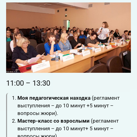
приключений и новых открытий, где придётся
победить «Королеву червей» и после торжества
добра и справедливости войти в новую сказку…
Визитная карточка «Я —
педагог»
{"@context":"https:\/\/schema.org","@type":"VideoO
bject","name":"Воспитатель года
11:00 – 13:30
2023","description":"Муниципальный этап
всероссийского конкурса «Воспитатель года» в
Моя педагогическая находка
(регламент
г. Ленинск-Кузнецкий. Период проведения 26-
выступления – до 10 минут +5 минут –
27.10.2022. Участники: Рахимова Е.Г., Шибеко
вопросы жюри).
С.Г., Трошкина Е.В.","uploadDate":"2022-10-
Мастер-класс со взрослыми
(регламент
18T17:03:36+07:00","thumbnailUrl":"https:\/\/cdn.n
выступления – до 10 минут+ 5 минут –
mclk.ru\/wp-
вопросы жюри).