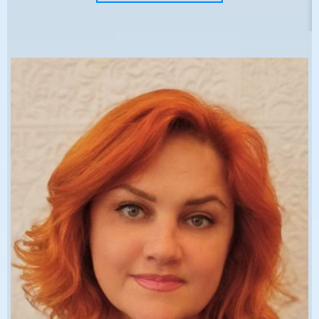
это всего лишь детские мечты и желания, но они
и являются ядром наших интересов и увлечений.
Как и большинство детей, я была самым
обычным ребенком, любила петь, танцевать и
даже немного сочиняла стихотворения и
музыку…
С первого класса ходила в музыкальную школу.
Родителей я поставила уже перед фактом учебы
– «Я поступаю в музыкальное училище, класс
вокала».
Как же они удивились, узнав, что их «хрупкая
девочка» будет учиться в другом городе…
Но педагогическое училище оказалось ближе и
роднее, и я осталась в родном городе.
Много часов было посвящено моему увлечению
пением и педагогике.