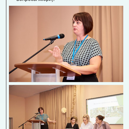
content\/uploads\/2022\/10\/youtube-
Ysy0tflS574.jpg","embedUrl":"https:\/\/www.youtube
.com\/watch?v=Ysy0tflS574"}
Авторский стиль, орфография и пунктуация сохранена