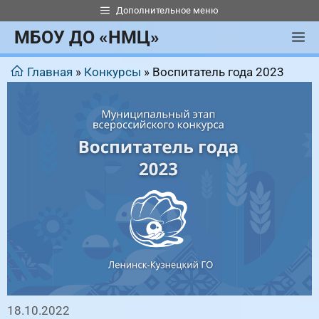
Перейти
Дополнительное меню
к
МБОУ ДО «НМЦ»
М
содержимому
Главная
»
Конкурсы
»
Воспитатель года 2023
18.10.2022