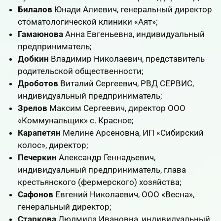
Билалов
Юнади Алиевич, генеральный директор
стоматологической клиники «Аят»;
Гамаюнова
Анна Евгеньевна, индивидуальный
предприниматель;
Добкин
Владимир Николаевич, представитель
родительской общественности;
Дроботов
Виталий Сергеевич, РВД СЕРВИС,
индивидуальный предприниматель;
Зрелов
Максим Сергеевич, директор ООО
«Коммунальщик» с. Красное;
Карапетян
Мелине Арсеновна, ИП «Сибирский
колос», директор;
Печеркин
Александр Геннадьевич,
индивидуальный предприниматель, глава
крестьянского (фермерского) хозяйства;
Сафонов
Евгений Николаевич, ООО «Весна»,
генеральный директор;
Старкова
Людмила Ивановна, индивидуальный