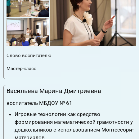
Слово воспитателю
RuTube
ВК.Видео
YouTube
Мастер-класс
RuTube
ВК.Видео
YouTube
Васильева Марина Дмитриевна
воспитатель МБДОУ № 61
Игровые технологии как средство
формирования математической грамотности у
дошкольников с использованием Монтессори-
материалов.