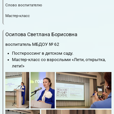
Слово воспитателю
RuTube
ВК.Видео
YouTube
Мастер-класс
RuTube
ВК.Видео
YouTube
Осипова Светлана Борисовна
воспитатель МБДОУ № 62
Посткроссинг в детском саду.
Мастер-класс со взрослыми «Лети, открытка,
лети!»