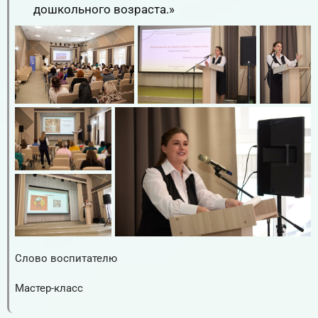
дошкольного возраста.»
Слово воспитателю
RuTube
ВК.Видео
YouTube
Мастер-класс
RuTube
ВК.Видео
YouTube