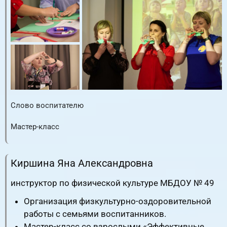
Слово воспитателю
RuTube
ВК.Видео
YouTube
Мастер-класс
RuTube
ВК.Видео
YouTube
Киршина Яна Александровна
инструктор по физической культуре МБДОУ № 49
Организация физкультурно-оздоровительной
работы с семьями воспитанников.
Мастер-класс со взрослыми «Эффективные