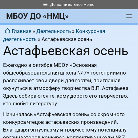
Перейти
Дополнительное меню
к
МБОУ ДО «НМЦ»
М
содержимому
Главная
»
Деятельность
»
Конкурсная
деятельность
»
Астафьевская осень
Астафьевская осень
Ежегодно в октябре МБОУ «Основная
общеобразовательная школа № 7» гостеприимно
распахивает свои двери для гостей, приглашая
окунуться в атмосферу творчества В.П. Астафьева.
Здесь собираются те, кому дорого его творчество,
кто любит литературу.
Начиналась «Астафьевская осень» со скромного
конкурса чтецов астафьевских произведений.
Благодаря энтузиазму и творческому потенциалу
организаторов конкурса, коллектива школы № 7,