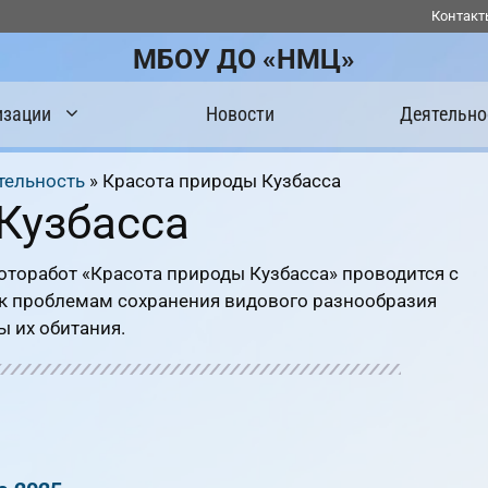
Контакт
МБОУ ДО «НМЦ»
изации
Новости
Деятельно
тельность
»
Красота природы Кузбасса
Кузбасса
оторабот «Красота природы Кузбасса» проводится с
к проблемам сохранения видового разнообразия
ы их обитания.