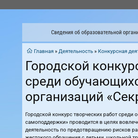
Перейти
к
содержимому
Сведения об образовательной орган
Главная
»
Деятельность
»
Конкурсная дея
Городской конкур
среди обучающих
организаций «Се
Городской конкурс творческих работ среди
самоподдержки» проводится в целях вовле
деятельность по предотвращению рисков ра
жестокого обращения с детьми, школьной т