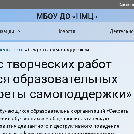
Контакт
МБОУ ДО «НМЦ»
изации
Новости
Деятельно
тельность
»
Секреты самоподдержки
с творческих работ
ся образовательных
креты самоподдержки»
 обучающихся образовательных организаций «Секреты
чения обучающихся в общепрофилактическую
звития девиантного и деструктивного поведения,
равли, конфликтов, формирование ценностного