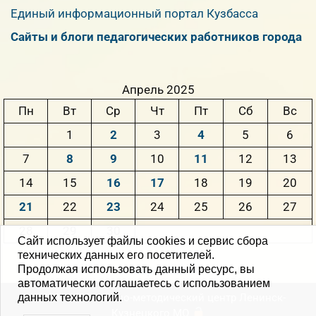
Единый информационный портал Кузбасса
Сайты и блоги педагогических работников города
Апрель 2025
Пн
Вт
Ср
Чт
Пт
Сб
Вс
1
2
3
4
5
6
7
8
9
10
11
12
13
14
15
16
17
18
19
20
21
22
23
24
25
26
27
28
29
30
Сайт использует файлы cookies и сервис сбора
технических данных его посетителей.
« Мар
Май »
Продолжая использовать данный ресурс, вы
автоматически соглашаетесь с использованием
© 2004-2026 Научно-методический центр Ленинск-
данных технологий.
Кузнецкого MО