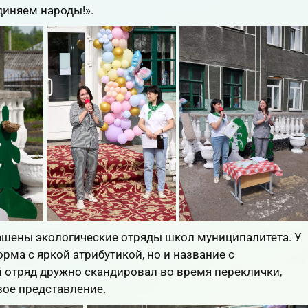
диняем народы!».
шены экологические отряды школ муниципалитета. У
рма с яркой атрибутикой, но и название с
отряд дружно скандировал во время переклички,
вое представление.