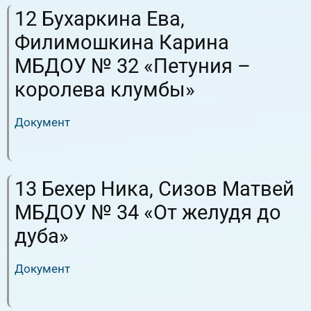
12 Бухаркина Ева,
Филимошкина Карина
МБДОУ № 32 «Петуния –
королева клумбы»
Документ
RuTube
ВК.Видео
13 Бехер Ника, Сизов Матвей
МБДОУ № 34 «От желудя до
дуба»
Документ
RuTube
ВК.Видео