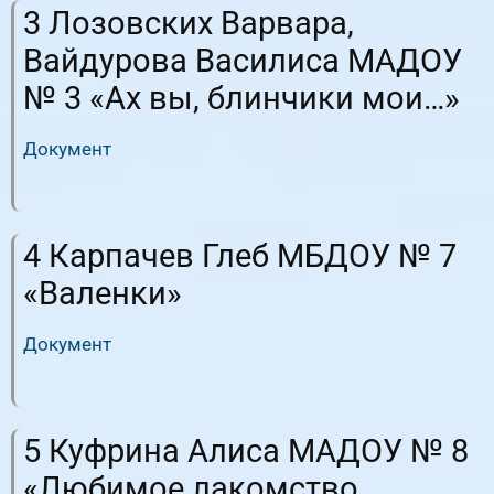
3 Лозовских Варвара,
Вайдурова Василиса МАДОУ
№ 3 «Ах вы, блинчики мои…»
Документ
RuTube
ВК.Видео
4 Карпачев Глеб МБДОУ № 7
«Валенки»
Документ
RuTube
ВК.Видео
5 Куфрина Алиса МАДОУ № 8
«Любимое лакомство