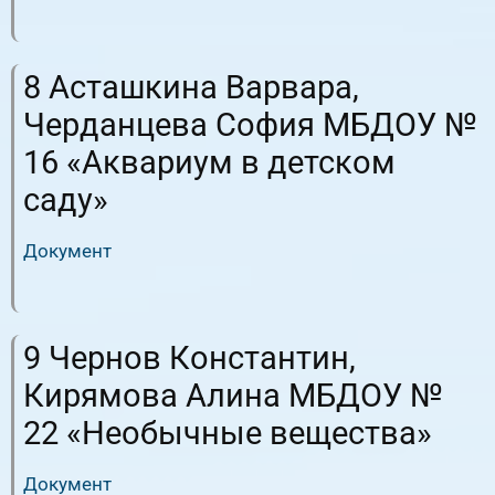
RuTube
ВК.Видео
8 Асташкина Варвара,
Черданцева София МБДОУ №
16 «Аквариум в детском
саду»
Документ
RuTube
ВК.Видео
9 Чернов Константин,
Кирямова Алина МБДОУ №
22 «Необычные вещества»
Документ