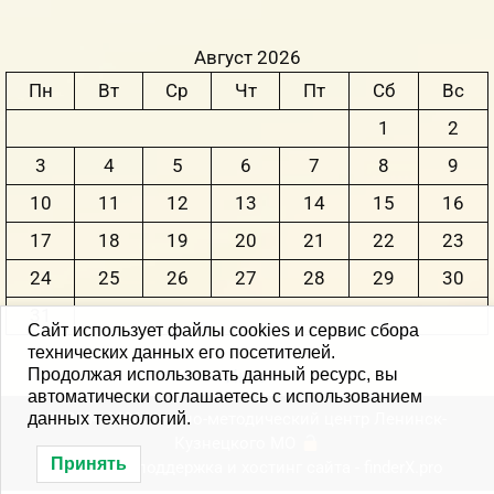
Август 2026
Пн
Вт
Ср
Чт
Пт
Сб
Вс
1
2
3
4
5
6
7
8
9
10
11
12
13
14
15
16
17
18
19
20
21
22
23
24
25
26
27
28
29
30
31
Сайт использует файлы cookies и сервис сбора
технических данных его посетителей.
Продолжая использовать данный ресурс, вы
« Июн
автоматически соглашаетесь с использованием
данных технологий.
© 2004-2026 Научно-методический центр Ленинск-
Кузнецкого MО
Принять
Создание, поддержка и хостинг сайта -
finderX.pro