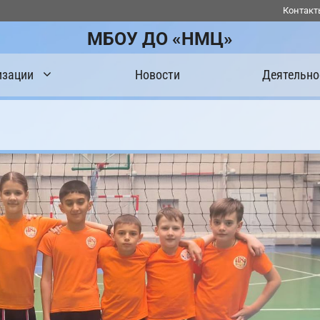
Контакт
МБОУ ДО «НМЦ»
изации
Новости
Деятельно