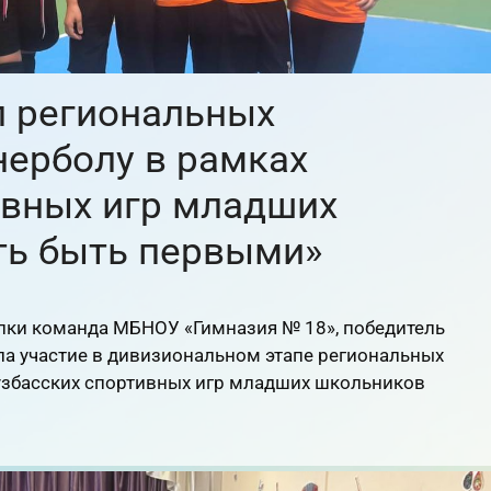
п региональных
нерболу в рамках
ивных игр младших
ть быть первыми»
Топки команда МБНОУ «Гимназия № 18», победитель
ла участие в дивизиональном этапе региональных
узбасских спортивных игр младших школьников