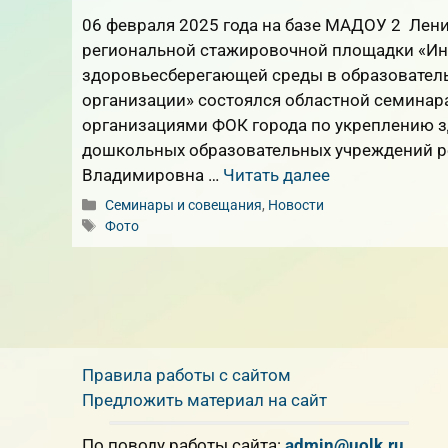
06 февраля 2025 года на базе МАДОУ 2 Лени
региональной стажировочной площадки «И
здоровьесберегающей среды в образовател
организации» состоялся областной семина
организациями ФОК города по укреплению 
дошкольных образовательных учреждений р
Владимировна …
Читать далее
Рубрики
Семинары и совещания
,
Новости
Метки
Фото
Правила работы с сайтом
Предложить материал на сайт
По поводу работы сайта:
admin@uolk.ru