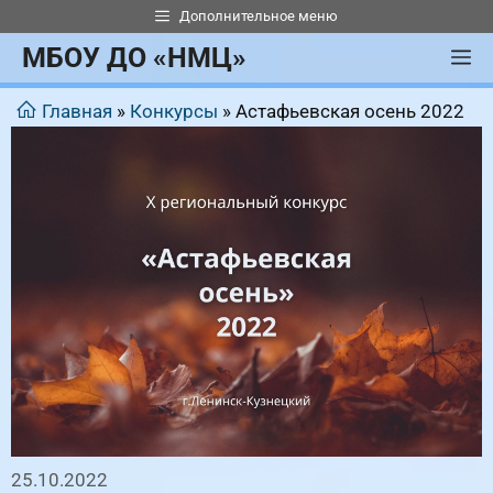
Перейти
Дополнительное меню
к
МБОУ ДО «НМЦ»
М
содержимому
Главная
»
Конкурсы
»
Астафьевская осень 2022
25.10.2022