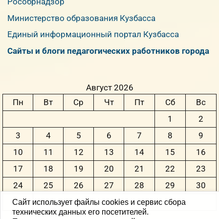
Рособрнадзор
Министерство образования Кузбасса
Единый информационный портал Кузбасса
Сайты и блоги педагогических работников города
Август 2026
Пн
Вт
Ср
Чт
Пт
Сб
Вс
1
2
3
4
5
6
7
8
9
10
11
12
13
14
15
16
17
18
19
20
21
22
23
24
25
26
27
28
29
30
31
Сайт использует файлы cookies и сервис сбора
технических данных его посетителей.