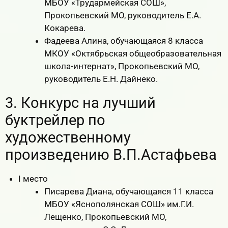
МБОУ «Трудармейская СОШ»,
Прокопьевский МО, руководитель Е.А.
Кокарева.
Фадеева Алина, обучающаяся 8 класса
МКОУ «Октябрьская общеобразовательная
школа-интернат», Прокопьевский МО,
руководитель Е.Н. Дайнеко.
3. Конкурс на лучший
буктрейлер по
художественному
произведению В.П.Астафьева
I место
Писарева Диана, обучающаяся 11 класса
МБОУ «Яснополянская СОШ» им.Г.И.
Лещенко, Прокопьевский МО,