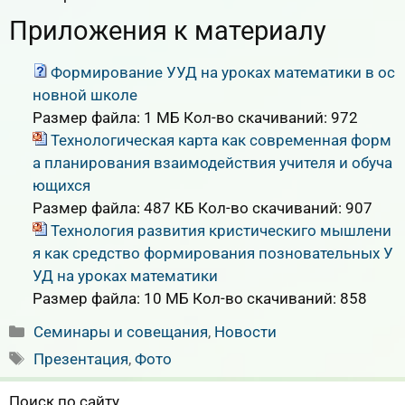
Приложения к материалу
Формирование УУД на уроках математики в ос
новной школе
Размер файла:
1 МБ
Кол-во скачиваний:
972
Технологическая карта как современная форм
а планирования взаимодействия учителя и обуча
ющихся
Размер файла:
487 КБ
Кол-во скачиваний:
907
Технология развития кристическиго мышлени
я как средство формирования позновательных У
УД на уроках математики
Размер файла:
10 МБ
Кол-во скачиваний:
858
Рубрики
Семинары и совещания
,
Новости
Метки
Презентация
,
Фото
Поиск по сайту