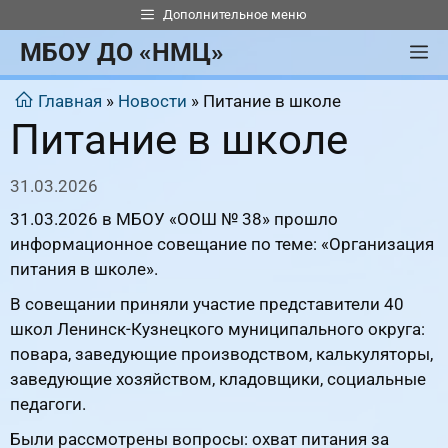
Перейти
Дополнительное меню
к
МБОУ ДО «НМЦ»
М
содержимому
Главная
»
Новости
»
Питание в школе
Питание в школе
31.03.2026
31.03.2026 в МБОУ «ООШ № 38» прошло
информационное совещание по теме: «Организация
питания в школе».
В совещании приняли участие представители 40
школ Ленинск-Кузнецкого муниципального округа:
повара, заведующие производством, калькуляторы,
заведующие хозяйством, кладовщики, социальные
педагоги.
Были рассмотрены вопросы: охват питания за