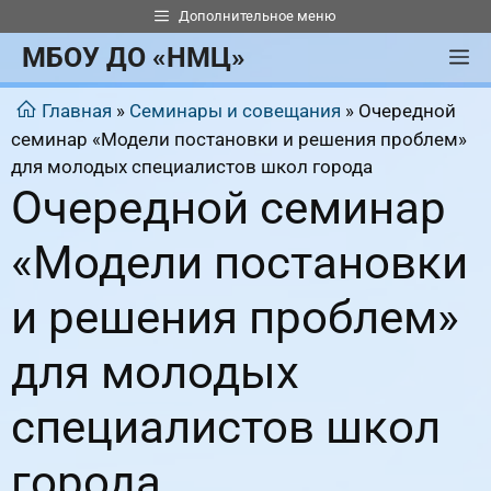
Перейти
Дополнительное меню
к
МБОУ ДО «НМЦ»
М
содержимому
Главная
»
Семинары и совещания
»
Очередной
семинар «Модели постановки и решения проблем»
для молодых специалистов школ города
Очередной семинар
«Модели постановки
и решения проблем»
для молодых
специалистов школ
города