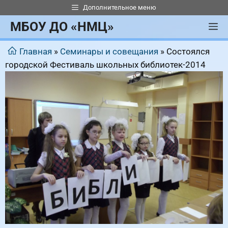
Перейти
Дополнительное меню
к
МБОУ ДО «НМЦ»
М
содержимому
Главная
»
Семинары и совещания
»
Состоялся
городской Фестиваль школьных библиотек-2014