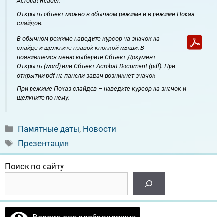
Acrobat Reader.
Открыть объект можно в обычном режиме и в режиме Показ
слайдов.
В обычном режиме наведите курсор на значок на
слайде и щелкните правой кнопкой мыши. В
появившемся меню выберите Объект Документ –
Открыть (word) или Объект Acrobat Document (pdf). При
открытии pdf на панели задач возникнет значок
При режиме Показ слайдов – наведите курсор на значок и
щелкните по нему.
Рубрики
Памятные даты
,
Новости
Метки
Презентация
Поиск по сайту