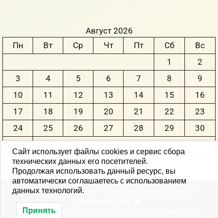
Август 2026
Пн
Вт
Ср
Чт
Пт
Сб
Вс
1
2
3
4
5
6
7
8
9
10
11
12
13
14
15
16
17
18
19
20
21
22
23
24
25
26
27
28
29
30
31
Сайт использует файлы cookies и сервис сбора
технических данных его посетителей.
« Июн
Продолжая использовать данный ресурс, вы
автоматически соглашаетесь с использованием
© 2004-2026 Научно-методический центр Ленинск-
данных технологий.
Кузнецкого MО
Принять
Создание, поддержка и хостинг сайта -
finderX.pro