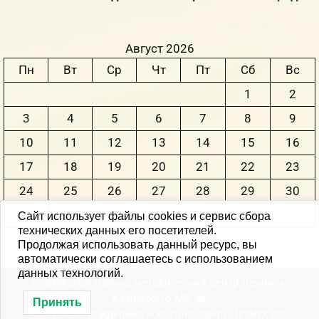
Август 2026
Пн
Вт
Ср
Чт
Пт
Сб
Вс
1
2
3
4
5
6
7
8
9
10
11
12
13
14
15
16
17
18
19
20
21
22
23
24
25
26
27
28
29
30
31
Сайт использует файлы cookies и сервис сбора
технических данных его посетителей.
Продолжая использовать данный ресурс, вы
« Июн
автоматически соглашаетесь с использованием
данных технологий.
© 2004-2026 Научно-методический центр Ленинск-
Кузнецкого MО
Принять
Создание, поддержка и хостинг сайта -
finderX.pro