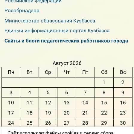
Российской Федерации
Рособрнадзор
Министерство образования Кузбасса
Единый информационный портал Кузбасса
Сайты и блоги педагогических работников города
Август 2026
Пн
Вт
Ср
Чт
Пт
Сб
Вс
1
2
3
4
5
6
7
8
9
10
11
12
13
14
15
16
17
18
19
20
21
22
23
24
25
26
27
28
29
30
31
Сайт использует файлы cookies и сервис сбора