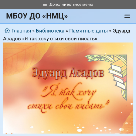
Перейти
Дополнительное меню
к
МБОУ ДО «НМЦ»
М
содержимому
Главная
»
Библиотека
»
Памятные даты
»
Эдуард
Асадов «Я так хочу стихи свои писать»