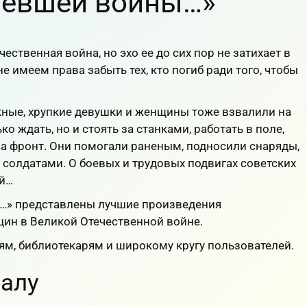
евшей войны…»
ественная война, но эхо ее до сих пор не затихает в
е имеем права забыть тех, кто погиб ради того, чтобы
ные, хрупкие девушки и женщины тоже взвалили на
 ждать, но и стоять за станками, работать в поле,
на фронт. Они помогали раненым, подносили снаряды,
солдатами. О боевых и трудовых подвигах советских
ей…
…» представлены лучшие произведения
щин в Великой Отечественной войне.
ям, библиотекарям и широкому кругу пользователей.
алу