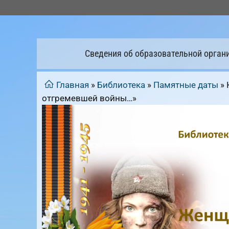
Перейти
к
содержимому
Сведения об образовательной орган
Главная
»
Библиотека
»
Памятные даты
»
отгремевшей войны…»