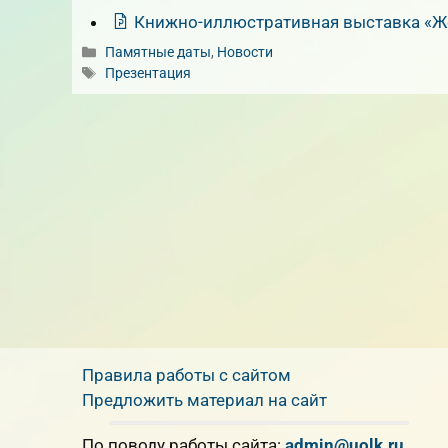
Книжно-иллюстративная выставка «
Рубрики
Памятные даты
,
Новости
Метки
Презентация
Правила работы с сайтом
Предложить материал на сайт
По поводу работы сайта:
admin@uolk.ru