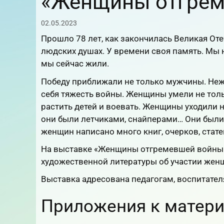
«Женщины отгрем
02.05.2023
Прошло 78 лет, как закончилась Великая Отеч
людских душах. У времени своя память. Мы н
мы сейчас жили.
Победу приближали не только мужчины. Неж
себя тяжесть войны. Женщины умели не только
растить детей и воевать. Женщины уходили 
они были летчиками, снайперами… Они были 
женщин написано много книг, очерков, стат
На выставке «Женщины отгремевшей войны
художественной литературы об участии жен
Выставка адресована педагогам, воспитател
Приложения к матери