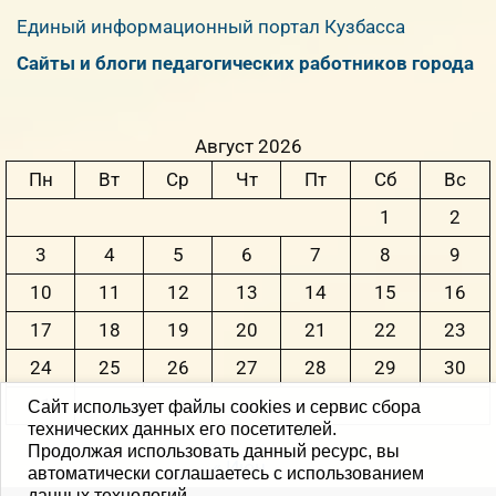
Единый информационный портал Кузбасса
Сайты и блоги педагогических работников города
Август 2026
Пн
Вт
Ср
Чт
Пт
Сб
Вс
1
2
3
4
5
6
7
8
9
10
11
12
13
14
15
16
17
18
19
20
21
22
23
24
25
26
27
28
29
30
31
Сайт использует файлы cookies и сервис сбора
технических данных его посетителей.
Продолжая использовать данный ресурс, вы
« Июн
автоматически соглашаетесь с использованием
данных технологий.