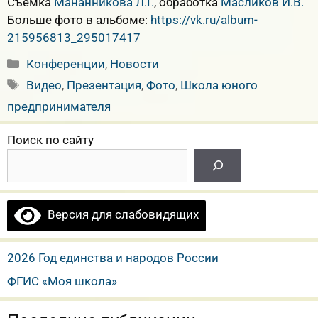
Съёмка
Мананникова Л.Г.
, обработка
Масликов И.В.
Больше фото в альбоме:
https://vk.ru/album-
215956813_295017417
Рубрики
Конференции
,
Новости
Метки
Видео
,
Презентация
,
Фото
,
Школа юного
предпринимателя
Поиск по сайту
Версия для слабовидящих
2026 Год единства и народов России
ФГИС «Моя школа»