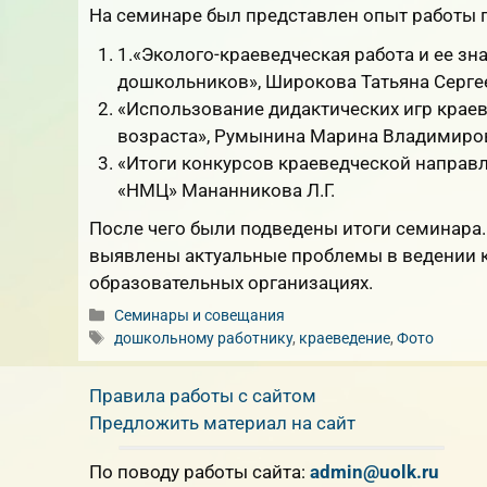
На семинаре был представлен опыт работы п
1.«Эколого-краеведческая работа и ее зн
дошкольников», Широкова Татьяна Серге
«Использование дидактических игр краев
возраста», Румынина Марина Владимиро
«Итоги конкурсов краеведческой направ
«НМЦ» Мананникова Л.Г.
После чего были подведены итоги семинара
выявлены актуальные проблемы в ведении 
образовательных организациях.
Рубрики
Семинары и совещания
Метки
дошкольному работнику
,
краеведение
,
Фото
Правила работы с сайтом
Предложить материал на сайт
По поводу работы сайта:
admin@uolk.ru