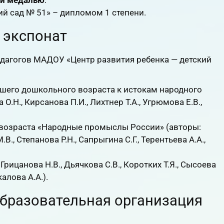
ой медалью
.
й сад № 51» – дипломом 1 степени.
 экспонат
едагогов МАДОУ «Центр развития ребенка — детский
шего дошкольного возраста к истокам народного
 О.Н., Кирсанова П.И., Лихтнер Т.А., Угрюмова Е.В.,
 возраста «Народные промыслы России» (авторы:
В., Степанова Р.Н., Сапрыгина С.Г., Терентьева А.А.,
рицанова Н.В., Дьячкова С.В., Коротких Т.Я., Сысоева
алова А.А.).
образовательная организация