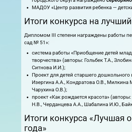
городского округа награждено
серебрян
МАДОУ «Центр развития ребенка — детски
Итоги конкурса на лучший
Дипломом III степени награждены работы п
сад № 51»:
система работы «Приобщение детей млад
творчества» (авторы: Гольбек Т.А., Злобина
Ситнова И.И.);
Проект для детей старшего дошкольного
Изергина А.А., Кондратова О.В., Милкина М.
Чарухина О.В.);
проект «Как рождается красота» (авторы: Г
Н.В., Черданцева А.А., Шабалина И.Ю., Байк
Итоги конкурса «Лучшая 
года»