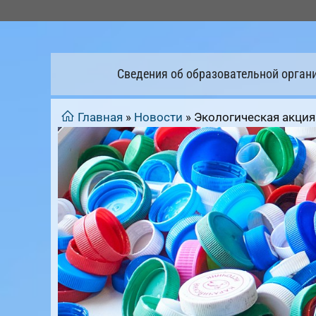
Перейти
к
содержимому
Сведения об образовательной орган
Главная
»
Новости
»
Экологическая акци