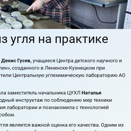
з угля на практике
Денис Гусев,
учащиеся Центра детского научного и
лин», созданного в Ленинске-Кузнецком при
етили Центральную углехимическую лабораторию АО
ла заместитель начальника ЦУХЛ
Наталья
водный инструктаж по соблюдению мер техники
ния лаборатории и познакомила с технологией
собом.
гля является важной оценка его качества. Одним из