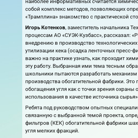
наиболее информативных считается химичес
собой комплекс методов, позволяющих опред
«Трамплина» знакомство с практической ст
Игорь Котенков
, заместитель начальника Т
процессам АО «СУЭК-Кузбасс», рассказал: «Р
внедрению в производство технологических
утилизации кека (осадка ленточных пресс-ф
важно на практике узнать, как проходит хим
эту работу. Выбранная ими тема тесным обра
школьники пытаются разработать механизм 
производства обогатительной фабрики. Это
обогащения угля как с точки зрения охраны 
использования в качестве источника сырья»
Ребята под руководством опытных специали
связанную с выбранной темой проекта, опре
фильтров (КЕК) обогатительной фабрики шах
угля мелких фракций.