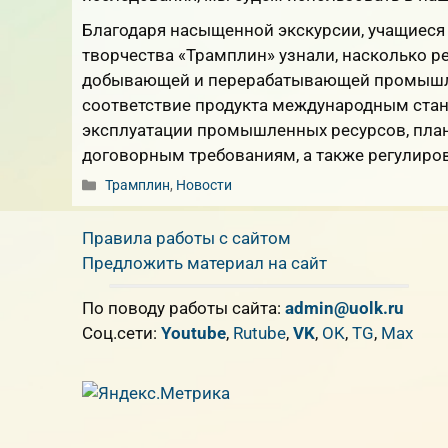
Благодаря насыщенной экскурсии, учащиеся 
творчества «Трамплин» узнали, насколько р
добывающей и перерабатывающей промышле
соответствие продукта международным станд
эксплуатации промышленных ресурсов, план
договорным требованиям, а также регулиро
Рубрики
Трамплин
,
Новости
Правила работы с сайтом
Предложить материал на сайт
По поводу работы сайта:
admin@uolk.ru
Cоц.сети:
Youtube
,
Rutube
,
VK
,
OK
,
TG
,
Max