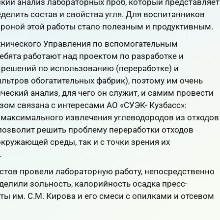
кий анализ лабораторных проб, который представляет
елить состав и свойства угля. Для воспитанников
ороной этой работы стало полезным и продуктивным.
ехнического Управления по вспомогательным
ебята работают над проектом по разработке и
 решений по использованию (переработке) и
ильтров обогатительных фабрик), поэтому им очень
ический анализ, для чего он служит, и самим провести
зом связана с интересами АО «СУЭК- Кузбасс»:
максимального извлечения углеводородов из отходов
 позволит решить проблему переработки отходов
окружающей среды, так и с точки зрения их
.
стов провели лабораторную работу, непосредственно
делили зольность, калорийность осадка пресс-
ты им. С.М. Кирова и его смеси с опилками и отсевом