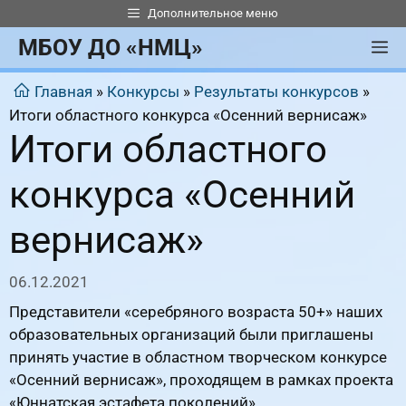
Перейти
Дополнительное меню
к
МБОУ ДО «НМЦ»
М
содержимому
Главная
»
Конкурсы
»
Результаты конкурсов
»
Итоги областного конкурса «Осенний вернисаж»
Итоги областного
конкурса «Осенний
вернисаж»
06.12.2021
Представители «серебряного возраста 50+» наших
образовательных организаций были приглашены
принять участие в областном творческом конкурсе
«Осенний вернисаж», проходящем в рамках проекта
«Юннатская эстафета поколений».