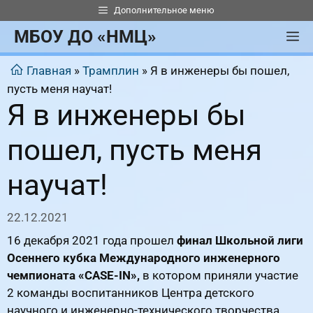
Перейти
Дополнительное меню
к
МБОУ ДО «НМЦ»
М
содержимому
Главная
»
Трамплин
»
Я в инженеры бы пошел,
пусть меня научат!
Я в инженеры бы
пошел, пусть меня
научат!
22.12.2021
16 декабря 2021 года прошел
финал Школьной лиги
Осеннего кубка Международного инженерного
чемпионата «CASE-IN»
,
в котором приняли участие
2 команды воспитанников Центра детского
научного и инженерно-технического творчества