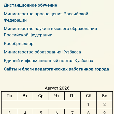
Дистанционное обучение
Министерство просвещения Российской
Федерации
Министерство науки и высшего образования
Российской Федерации
Рособрнадзор
Министерство образования Кузбасса
Единый информационный портал Кузбасса
Сайты и блоги педагогических работников города
Август 2026
Пн
Вт
Ср
Чт
Пт
Сб
Вс
1
2
3
4
5
6
7
8
9