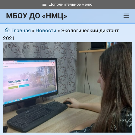
Перейти
Дополнительное меню
к
МБОУ ДО «НМЦ»
М
содержимому
Главная
»
Новости
»
Экологический диктант
2021