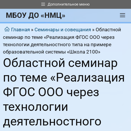
Перейти
Дополнительное меню
к
МБОУ ДО «НМЦ»
М
содержимому
Главная
»
Семинары и совещания
»
Областной
семинар по теме «Реализация ФГОС ООО через
технологии деятельностного типа на примере
образовательной системы «Школа 2100»
Областной семинар
по теме «Реализация
ФГОС ООО через
технологии
деятельностного