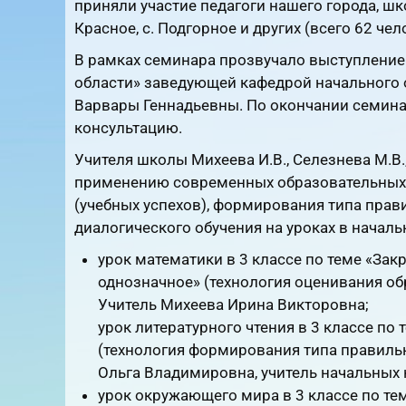
приняли участие педагоги нашего города, школ
Красное, с. Подгорное и других (всего 62 чел
В рамках семинара прозвучало выступлени
области» заведующей кафедрой начальног
Варвары Геннадьевны. По окончании семина
консультацию.
Учителя школы Михеева И.В., Селезнева М.В.
применению современных образовательных 
(учебных успехов), формирования типа прав
диалогического обучения на уроках в началь
урок математики в 3 классе по теме «За
однозначное» (технология оценивания об
Учитель Михеева Ирина Викторовна;
урок литературного чтения в 3 классе по
(технология формирования типа правильн
Ольга Владимировна, учитель начальных 
урок окружающего мира в 3 классе по те