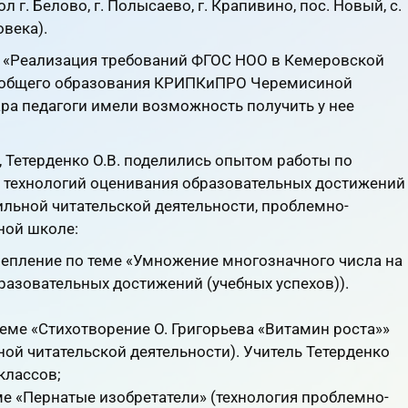
 г. Белово, г. Полысаево, г. Крапивино, пос. Новый, с.
овека).
е «Реализация требований ФГОС НОО в Кемеровской
о общего образования КРИПКиПРО Черемисиной
ра педагоги имели возможность получить у нее
, Тетерденко О.В. поделились опытом работы по
технологий оценивания образовательных достижений
ильной читательской деятельности, проблемно-
ной школе:
крепление по теме «Умножение многозначного числа на
разовательных достижений (учебных успехов)).
 теме «Стихотворение О. Григорьева «Витамин роста»»
ой читательской деятельности). Учитель Тетерденко
классов;
ме «Пернатые изобретатели» (технология проблемно-