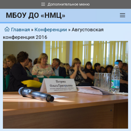
Перейти
Дополнительное меню
к
МБОУ ДО «НМЦ»
М
содержимому
Главная
»
Конференции
»
Августовская
конференция 2016