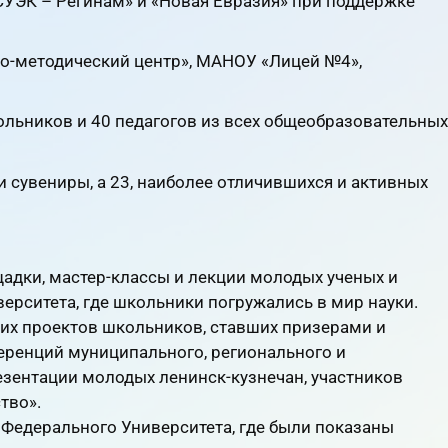
УЭК – Регинам» и «Новая Евразия» при поддержке
о-методический центр», МАНОУ «Лицей №4»,
ольников и 40 педагогов из всех общеобразовательных
и сувениры, а 23, наиболее отличившихся и активных
дки, мастер-классы и лекции молодых ученых и
ерситета, где школьники погружались в мир науки.
их проектов школьников, ставших призерами и
еренций муниципального, регионального и
езентации молодых ленинск-кузнечан, участников
тво».
Федерального Университета, где были показаны