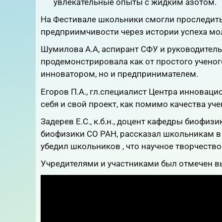
увлекательные опыты с жидким азотом.
На Фестивале школьники смогли проследить
предприимчивости через истории успеха мо
Шумилова А.А, аспирант СФУ и руководител
продемонстрировала как от простого ученог
инноватором, но и предпринимателем.
Егоров П.А., гл.специалист Центра инноваци
себя и свой проект, как помимо качества уче
Задерев Е.С., к.б.н., доцент кафедры биофи
биофизики СО РАН, рассказал школьникам в
убедил школьников , что научное творчеств
Учредителями и участниками был отмечен в