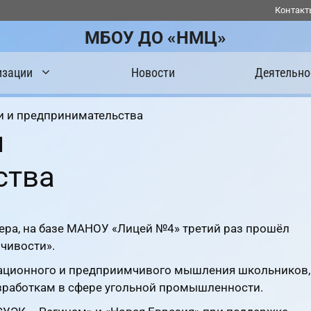
Контакт
МБОУ ДО «НМЦ»
изации
Новости
Деятельно
и и предпринимательства
и
ства
тера, на базе МАНОУ «Лицей №4» третий раз прошёл
чивости».
вационного и предприимчивого мышления школьников,
зработкам в сфере угольной промышленности.