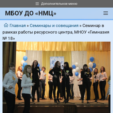
Перейти
Дополнительное меню
к
МБОУ ДО «НМЦ»
М
содержимому
Главная
»
Семинары и совещания
»
Семинар в
рамках работы ресурсного центра, МНОУ «Гимназия
№ 18»