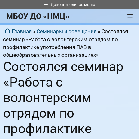
Перейти
Дополнительное меню
к
МБОУ ДО «НМЦ»
М
содержимому
Главная
»
Семинары и совещания
»
Состоялся
семинар «Работа с волонтерским отрядом по
профилактике употребления ПАВ в
общеобразовательных организациях»
Состоялся семинар
«Работа с
волонтерским
отрядом по
профилактике