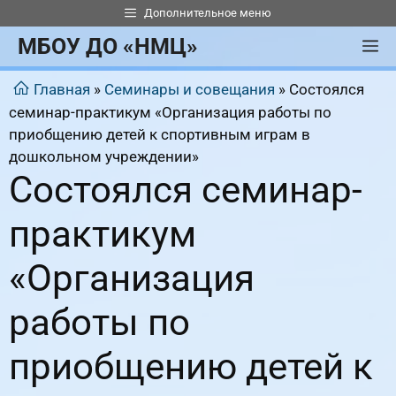
Перейти
Дополнительное меню
к
МБОУ ДО «НМЦ»
М
содержимому
Главная
»
Семинары и совещания
»
Состоялся
семинар-практикум «Организация работы по
приобщению детей к спортивным играм в
дошкольном учреждении»
Состоялся семинар-
практикум
«Организация
работы по
приобщению детей к