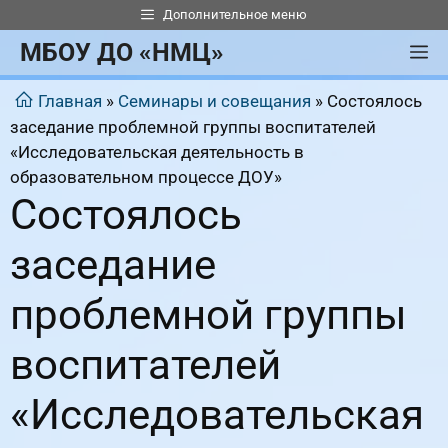
Перейти
Дополнительное меню
к
МБОУ ДО «НМЦ»
М
содержимому
Главная
»
Семинары и совещания
»
Состоялось
заседание проблемной группы воспитателей
«Исследовательская деятельность в
образовательном процессе ДОУ»
Состоялось
заседание
проблемной группы
воспитателей
«Исследовательская