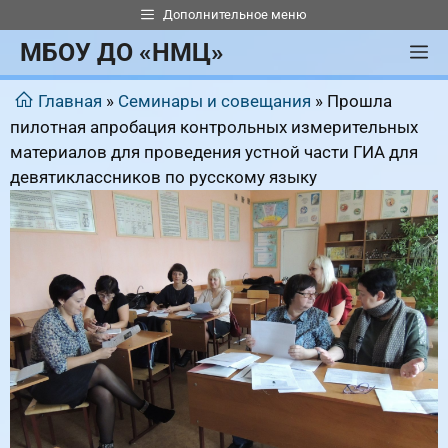
Перейти
Дополнительное меню
к
МБОУ ДО «НМЦ»
М
содержимому
Главная
»
Семинары и совещания
»
Прошла
пилотная апробация контрольных измерительных
материалов для проведения устной части ГИА для
девятиклассников по русскому языку